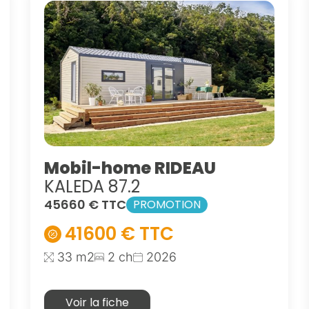
Mobil-home RIDEAU
KALEDA 87.2
45660 € TTC
PROMOTION
41600 € TTC
33 m2
2 ch
2026
Voir la fiche