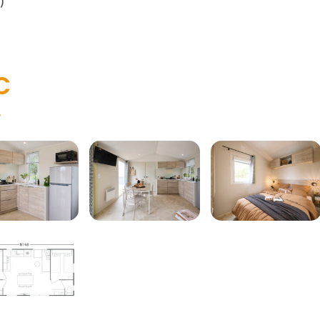
)
C
.