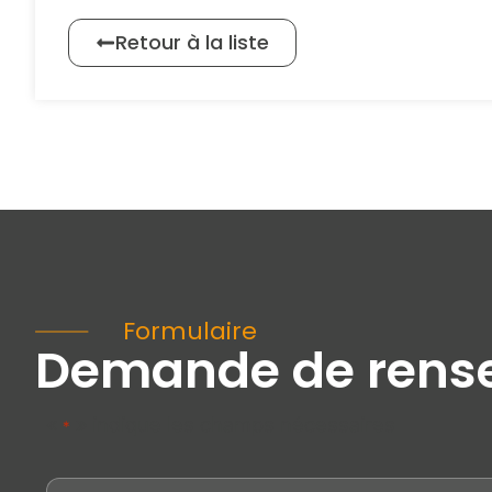
Retour à la liste
Formulaire
Demande de rens
«
» indique les champs nécessaires
*
Prénom