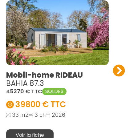
Mobil-home RIDEAU
Mo
BAHIA 87.3
NE
45370 € TTC
46
SOLDES
39800 € TTC
33 m2
3 ch
2026
3
Voir la fiche