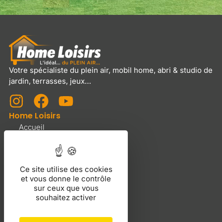
Votre spécialiste du plein air, mobil home, abri & studio de
jardin, terrasses, jeux…
Home Loisirs
Accueil
Services et tarifs
Nous contacter
Produits
Ce site utilise des cookies
et vous donne le contrôle
Mobil Home Neufs
sur ceux que vous
Mobil Home Occasions
souhaitez activer
Bâches et accessoires