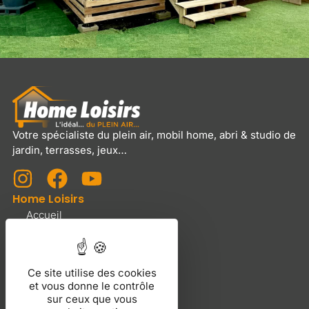
Votre spécialiste du plein air, mobil home, abri & studio de
jardin, terrasses, jeux…
Home Loisirs
Accueil
Services et tarifs
Nous contacter
Produits
Ce site utilise des cookies
et vous donne le contrôle
Mobil Home Neufs
sur ceux que vous
Mobil Home Occasions